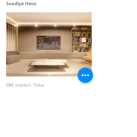
Suadiye Haus
Ort:
Istanbul, Türkei
Jahr:
2021
Typ:
Haus
Status
: Errichtet
Fläche:
50 m²
Alle Projekte ansehen