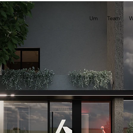
Um
Team
W